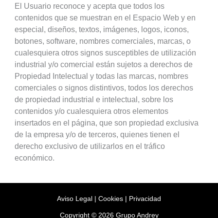
El Usuario reconoce y acepta que todos los
contenidos que se muestran en el Espacio Web y en
especial, diseños, textos, imágenes, logos, iconos,
botones, software, nombres comerciales, marcas, o
cualesquiera otros signos susceptibles de utilización
industrial y/o comercial están sujetos a derechos de
Propiedad Intelectual y todas las marcas, nombres
comerciales o signos distintivos, todos los derechos
de propiedad industrial e intelectual, sobre los
contenidos y/o cualesquiera otros elementos
insertados en el página, que son propiedad exclusiva
de la empresa y/o de terceros, quienes tienen el
derecho exclusivo de utilizarlos en el tráfico
económico.
Aviso Legal
|
Cookies
|
Privacidad
Copyright © 2026 Grupo Andrey